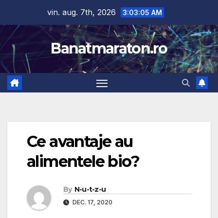
Skip
vin. aug. 7th, 2026
3:03:06 AM
to
content
Banatmaraton.ro
Ce avantaje au
alimentele bio?
By
N-u-t-z-u
DEC. 17, 2020