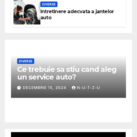
DIVERSE
Intretinere adecvata a jantelor
auto
DIVERSE
Ce trebuie sa stiu cand aleg
M
un service auto?
G
m
DECEMBRIE 15, 2024
N-U-T-Z-U