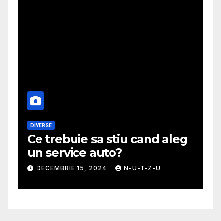
DIVERSE
M
Ce trebuie sa stiu cand aleg
G
un service auto?
m
DECEMBRIE 15, 2024
N-U-T-Z-U