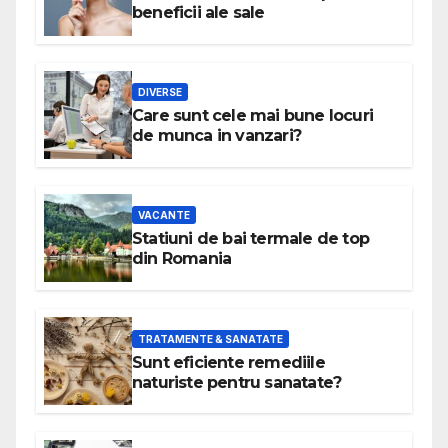
beneficii ale sale
DIVERSE
Care sunt cele mai bune locuri
de munca in vanzari?
VACANTE
Statiuni de bai termale de top
din Romania
TRATAMENTE & SANATATE
Sunt eficiente remediile
naturiste pentru sanatate?