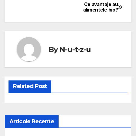
Ce avantaje au
Navigare
alimentele bio?
în
articole
By
N-u-t-z-u
Related Post
Articole Recente