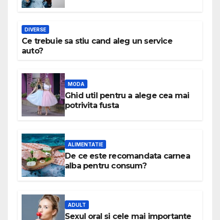
DIVERSE
Ce trebuie sa stiu cand aleg un service
auto?
MODA
Ghid util pentru a alege cea mai
potrivita fusta
ALIMENTATIE
De ce este recomandata carnea
alba pentru consum?
ADULT
Sexul oral si cele mai importante