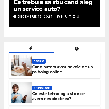
Ce trebuie sa stiu cand aleg
G
un service auto?
m
DECEMBRIE 15, 2024
N-U-T-Z-U
DIVERSE
Cand putem avea nevoie de un
psiholog online
TEHNOLOGIE
Ce este tehnologia si de ce
avem nevoie de ea?