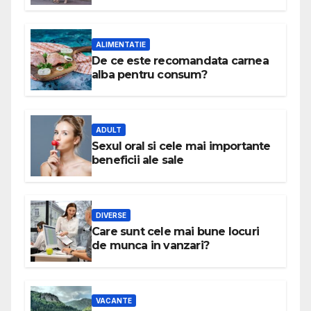
ALIMENTATIE
De ce este recomandata carnea
alba pentru consum?
ADULT
Sexul oral si cele mai importante
beneficii ale sale
DIVERSE
Care sunt cele mai bune locuri
de munca in vanzari?
VACANTE