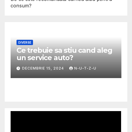
consum?
DIVERSE
Ce trebuie sa stiu cand aleg
M
un service auto?
G
m
DECEMBRIE 15, 2024
N-U-T-Z-U