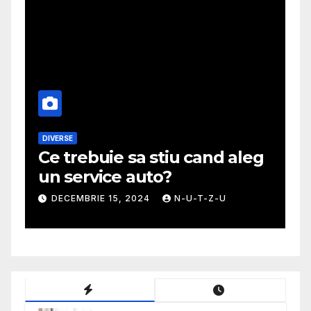
DIVERSE
M
Ce trebuie sa stiu cand aleg
G
un service auto?
m
DECEMBRIE 15, 2024
N-U-T-Z-U