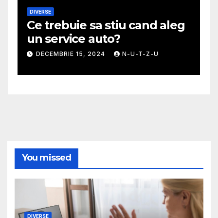
DIVERSE
M
Ce trebuie sa stiu cand aleg
G
un service auto?
m
DECEMBRIE 15, 2024
N-U-T-Z-U
You missed
DIVERSE