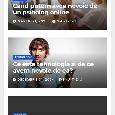
Cand putem avea nevoie de
un psiholog online
MARTIE 21, 2025
N-U-T-Z-U
TEHNOLOGIE
Ce este tehnologia si de ce
avem nevoie de ea?
DECEMBRIE 31, 2024
N-U-T-Z-U