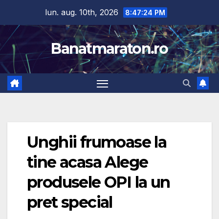
Skip
lun. aug. 10th, 2026
8:47:25 PM
to
content
Banatmaraton.ro
Unghii frumoase la
tine acasa Alege
produsele OPI la un
pret special