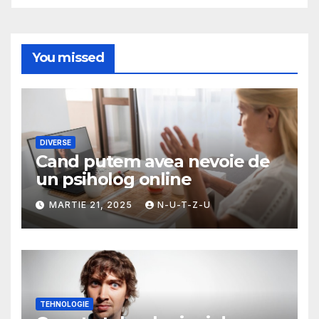
You missed
DIVERSE
Cand putem avea nevoie de
un psiholog online
MARTIE 21, 2025
N-U-T-Z-U
TEHNOLOGIE