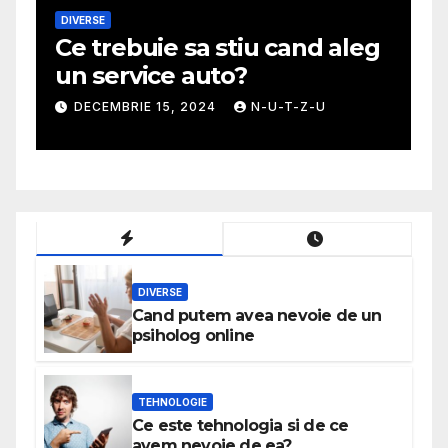
MODA
 aleg
Ghid util pentru a alege cea
mai potrivita fusta
U
NOIEMBRIE 30, 2024
N-U-T-Z-U
DIVERSE
Cand putem avea nevoie de un
psiholog online
TEHNOLOGIE
Ce este tehnologia si de ce
avem nevoie de ea?