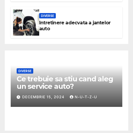
DIVERSE
Intretinere adecvata a jantelor
auto
eg
MODA
Ghid util pentru a alege cea
mai potrivita fusta
NOIEMBRIE 30, 2024
N-U-T-Z-U