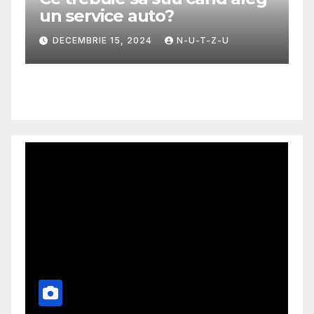
MODA
Ghid util pentru a alege cea
mai potrivita fusta
NOIEMBRIE 30, 2024
N-U-T-Z-U