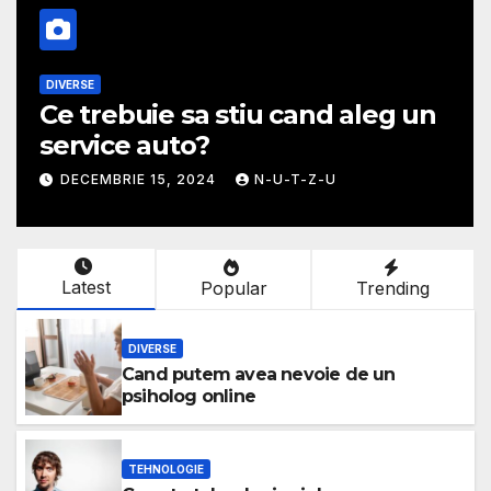
MODA
g un
Ghid util pentru a alege cea m
potrivita fusta
NOIEMBRIE 30, 2024
N-U-T-Z-U
Latest
Popular
Trending
DIVERSE
Cand putem avea nevoie de un
psiholog online
TEHNOLOGIE