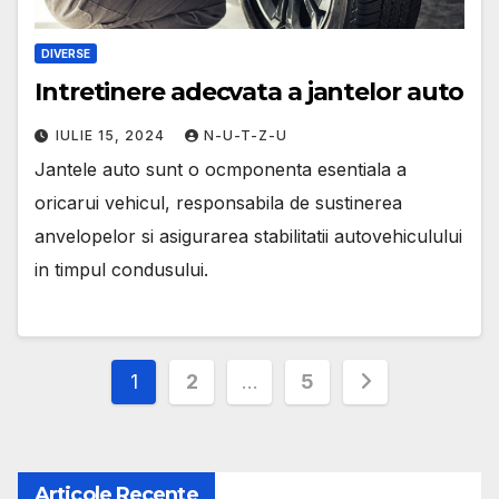
DIVERSE
Intretinere adecvata a jantelor auto
IULIE 15, 2024
N-U-T-Z-U
Jantele auto sunt o ocmponenta esentiala a
oricarui vehicul, responsabila de sustinerea
anvelopelor si asigurarea stabilitatii autovehiculului
in timpul condusului.
Paginație
1
2
…
5
articole
Articole Recente