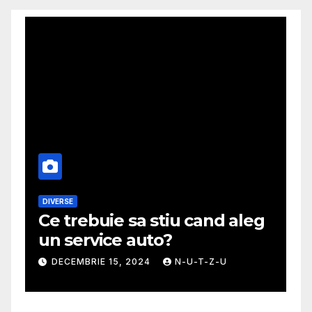
MODA
 aleg
Ghid util pentru a alege cea
mai potrivita fusta
U
NOIEMBRIE 30, 2024
N-U-T-Z-U