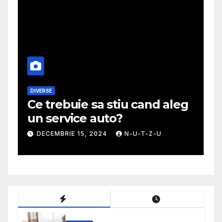
MODA
uie sa stiu cand aleg
Ghid util pen
vice auto?
mai potrivita
IE 15, 2024
N-U-T-Z-U
NOIEMBRIE 30, 20