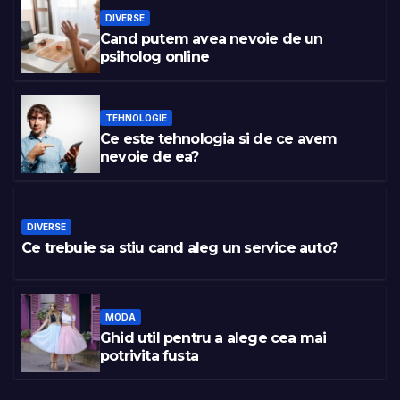
DIVERSE
Cand putem avea nevoie de un
psiholog online
TEHNOLOGIE
Ce este tehnologia si de ce avem
nevoie de ea?
DIVERSE
Ce trebuie sa stiu cand aleg un service auto?
MODA
Ghid util pentru a alege cea mai
potrivita fusta