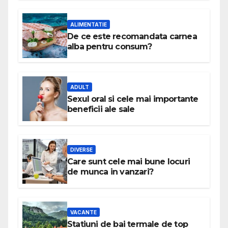
ALIMENTATIE
De ce este recomandata carnea
alba pentru consum?
ADULT
Sexul oral si cele mai importante
beneficii ale sale
DIVERSE
Care sunt cele mai bune locuri
de munca in vanzari?
VACANTE
Statiuni de bai termale de top