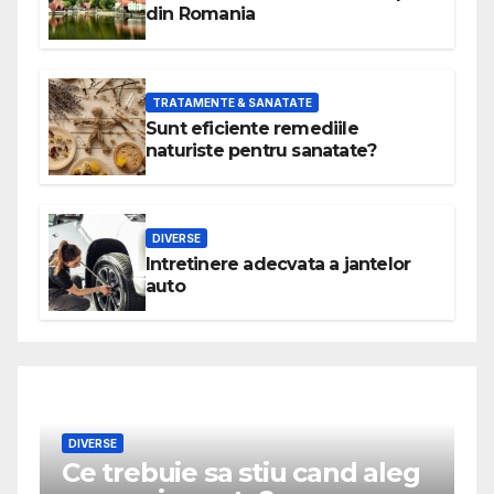
din Romania
TRATAMENTE & SANATATE
Sunt eficiente remediile
naturiste pentru sanatate?
DIVERSE
Intretinere adecvata a jantelor
auto
buie sa stiu cand aleg
MODA