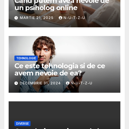
Cand putem avea nevoie de
un psiholog online
MARTIE 21, 2025
N-U-T-Z-U
TEHNOLOGIE
Ce este tehnologia si de ce
avem nevoie de ea?
DECEMBRIE 31, 2024
N-U-T-Z-U
DIVERSE