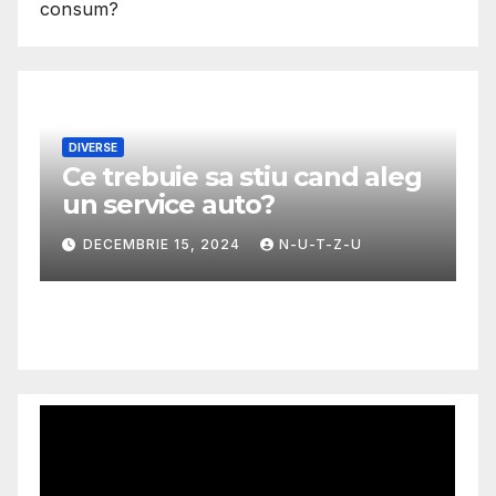
consum?
sa stiu cand aleg
MODA
 auto?
Ghid util pentru 
mai potrivita fus
 2024
N-U-T-Z-U
NOIEMBRIE 30, 2024