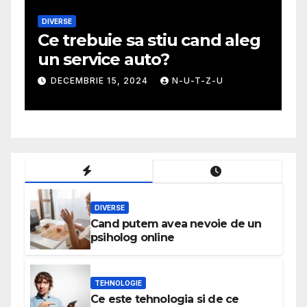
MODA
sa stiu cand aleg
Ghid util pentru 
 auto?
mai potrivita fust
 2024
N-U-T-Z-U
NOIEMBRIE 30, 2024
DIVERSE
Cand putem avea nevoie de un
psiholog online
TEHNOLOGIE
Ce este tehnologia si de ce