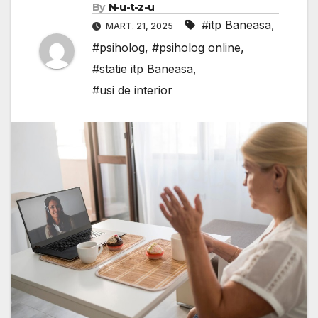
By
N-u-t-z-u
#itp Baneasa
,
MART. 21, 2025
#psiholog
,
#psiholog online
,
#statie itp Baneasa
,
#usi de interior