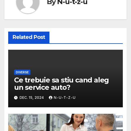
By
N-u-t-z-u
Related Post
DIVERSE
Ce trebuie sa stiu cand aleg
un service auto?
DEC. 15, 2024
N-U-T-Z-U