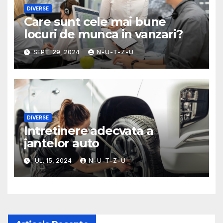
DIVERSE
Care sunt cele mai bune
locuri de munca in vanzari?
SEPT. 29, 2024
N-U-T-Z-U
DIVERSE
Intretinere adecvata a
jantelor auto
IUL. 15, 2024
N-U-T-Z-U