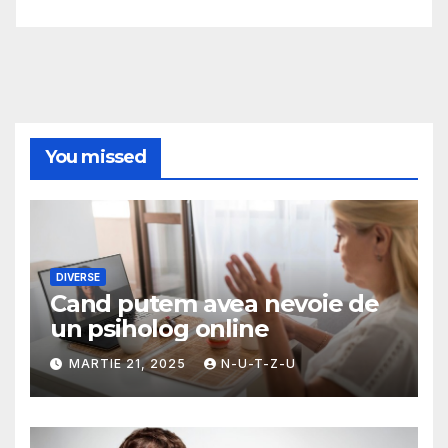
You missed
DIVERSE
Cand putem avea nevoie de
un psiholog online
MARTIE 21, 2025
N-U-T-Z-U