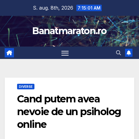
Skip
S. aug. 8th, 2026
7:15:02 AM
to
content
Banatmaraton.ro
DIVERSE
Cand putem avea
nevoie de un psiholog
online