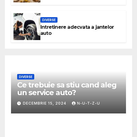
DIVERSE
Intretinere adecvata a jantelor
auto
sa stiu cand aleg
MODA
 auto?
Ghid util pentru 
mai potrivita fus
 2024
N-U-T-Z-U
NOIEMBRIE 30, 2024