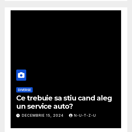
MODA
sa stiu cand aleg
Ghid util pentru 
 auto?
mai potrivita fust
 2024
N-U-T-Z-U
NOIEMBRIE 30, 2024