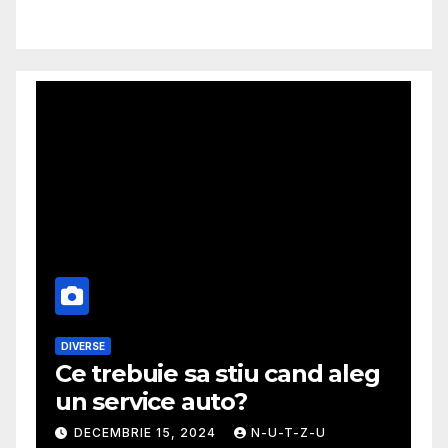
MODA
aleg
Ghid util pentru a alege cea
mai potrivita fusta
NOIEMBRIE 30, 2024
N-U-T-Z-U