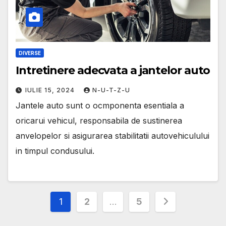
DIVERSE
Intretinere adecvata a jantelor auto
IULIE 15, 2024
N-U-T-Z-U
Jantele auto sunt o ocmponenta esentiala a
oricarui vehicul, responsabila de sustinerea
anvelopelor si asigurarea stabilitatii autovehiculului
in timpul condusului.
Paginație
1
2
…
5
articole