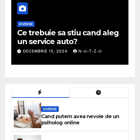
MODA
aleg
Ghid util pentru a alege cea
mai potrivita fusta
NOIEMBRIE 30, 2024
N-U-T-Z-U
DIVERSE
Cand putem avea nevoie de un
psiholog online