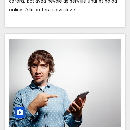
carora, pot avea nevoie de serviiile unui psiholog
online. Altii prefera sa viziteze…