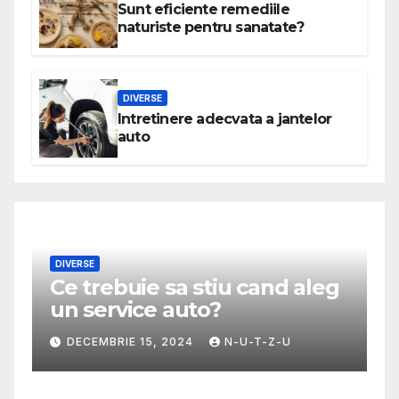
Sunt eficiente remediile
naturiste pentru sanatate?
DIVERSE
Intretinere adecvata a jantelor
auto
 aleg
MODA
Ghid util pentru a alege cea
mai potrivita fusta
NOIEMBRIE 30, 2024
N-U-T-Z-U