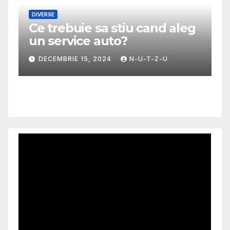
leg
MODA
Ghid util pentru a alege cea
mai potrivita fusta
NOIEMBRIE 30, 2024
N-U-T-Z-U