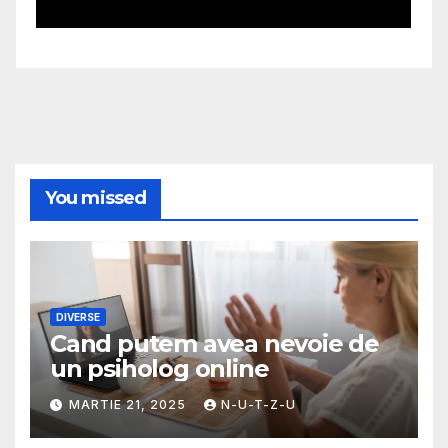
You missed
DIVERSE
Cand putem avea nevoie de
un psiholog online
MARTIE 21, 2025
N-U-T-Z-U