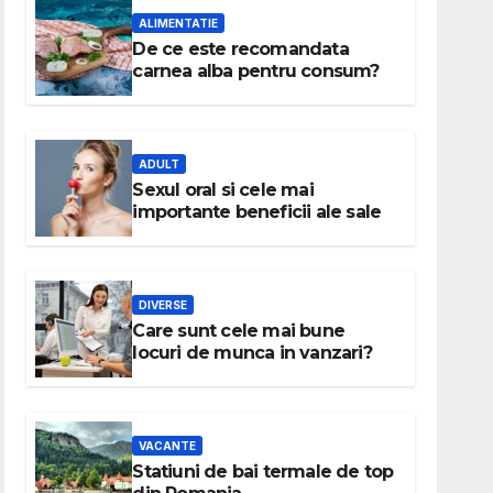
ALIMENTATIE
De ce este recomandata
carnea alba pentru consum?
ADULT
Sexul oral si cele mai
importante beneficii ale sale
DIVERSE
Care sunt cele mai bune
locuri de munca in vanzari?
VACANTE
Statiuni de bai termale de top