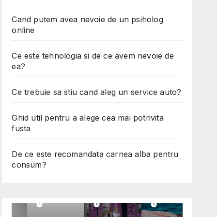
Cand putem avea nevoie de un psiholog
online
Ce este tehnologia si de ce avem nevoie de
ea?
Ce trebuie sa stiu cand aleg un service auto?
Ghid util pentru a alege cea mai potrivita
fusta
De ce este recomandata carnea alba pentru
E
DIVERSE
MODA
ALIMENTATIE
consum?
Ce
Ghid
De ce
trebui
util
este
l
e sa
pentr
recom
stiu
u a
andat