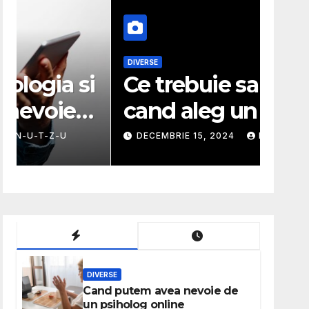
DIVERSE
MODA
i
Ce trebuie sa stiu
Ghi
cand aleg un service
ale
auto?
pot
DECEMBRIE 15, 2024
N-U-T-Z-U
NOIE
DIVERSE
Cand putem avea nevoie de
un psiholog online