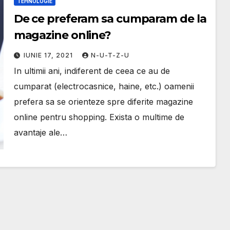
TEHNOLOGIE
De ce preferam sa cumparam de la
magazine online?
IUNIE 17, 2021
N-U-T-Z-U
In ultimii ani, indiferent de ceea ce au de
cumparat (electrocasnice, haine, etc.) oamenii
prefera sa se orienteze spre diferite magazine
online pentru shopping. Exista o multime de
avantaje ale…
TEHNOLOGI
Ce
DIVERSE
este
Cand
tehno
pute
ogia si
m