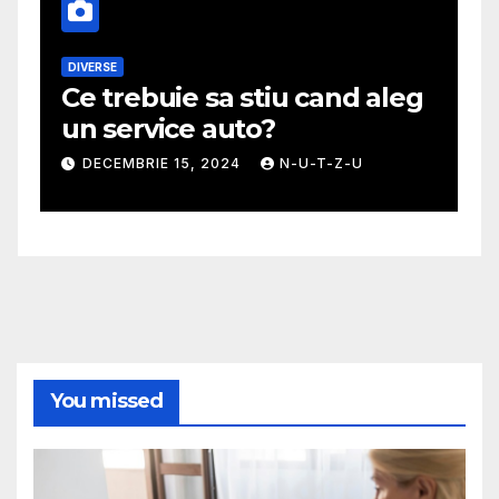
DIVERSE
M
Ce trebuie sa stiu cand aleg
G
un service auto?
m
DECEMBRIE 15, 2024
N-U-T-Z-U
You missed