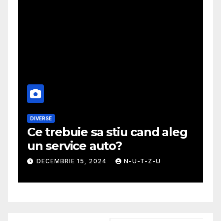
DIVERSE
M
Ce trebuie sa stiu cand aleg
G
un service auto?
m
DECEMBRIE 15, 2024
N-U-T-Z-U