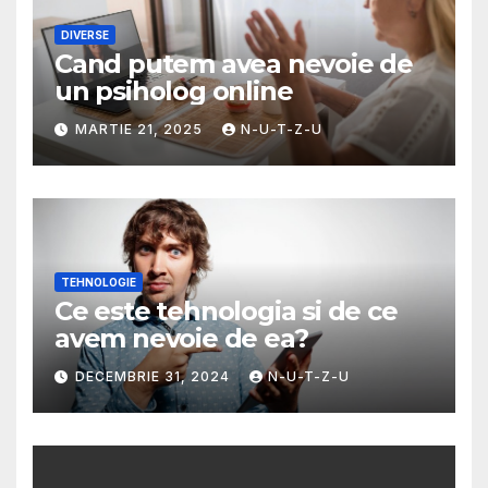
DIVERSE
Cand putem avea nevoie de
un psiholog online
MARTIE 21, 2025
N-U-T-Z-U
TEHNOLOGIE
Ce este tehnologia si de ce
avem nevoie de ea?
DECEMBRIE 31, 2024
N-U-T-Z-U