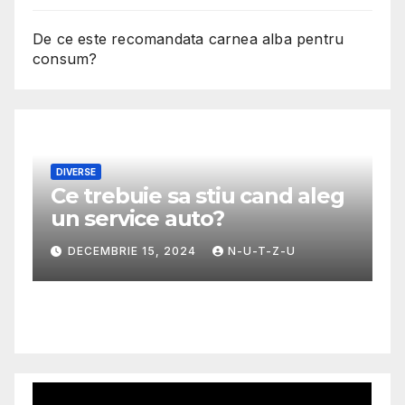
De ce este recomandata carnea alba pentru
consum?
DIVERSE
Ce trebuie sa stiu cand aleg
M
un service auto?
G
m
DECEMBRIE 15, 2024
N-U-T-Z-U