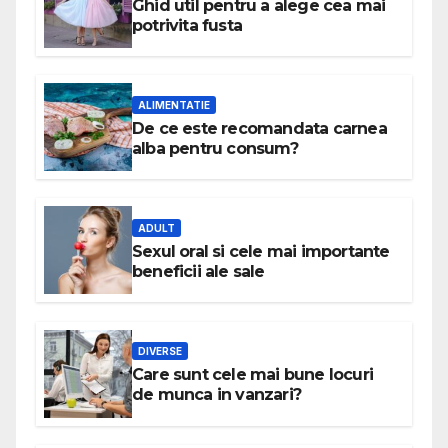
Ghid util pentru a alege cea mai
potrivita fusta
ALIMENTATIE
De ce este recomandata carnea
alba pentru consum?
ADULT
Sexul oral si cele mai importante
beneficii ale sale
DIVERSE
Care sunt cele mai bune locuri
de munca in vanzari?