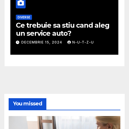
DIVERSE
M
Ce trebuie sa stiu cand aleg
G
un service auto?
m
DECEMBRIE 15, 2024
N-U-T-Z-U
You missed