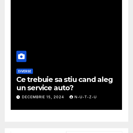
DIVERSE
M
Ce trebuie sa stiu cand aleg
G
un service auto?
m
DECEMBRIE 15, 2024
N-U-T-Z-U