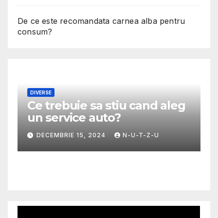
De ce este recomandata carnea alba pentru
consum?
DIVERSE
Ce trebuie sa stiu cand aleg
M
un service auto?
G
m
DECEMBRIE 15, 2024
N-U-T-Z-U