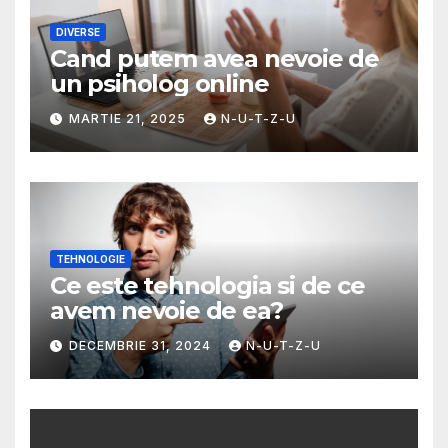
DIVERSE
Cand putem avea nevoie de
un psiholog online
MARTIE 21, 2025
N-U-T-Z-U
TEHNOLOGIE
Ce este tehnologia si de ce
avem nevoie de ea?
DECEMBRIE 31, 2024
N-U-T-Z-U