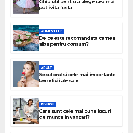
Ghid util pentru a alege cea mai
potrivita fusta
ALIMENTATIE
De ce este recomandata carnea
alba pentru consum?
ADULT
Sexul oral si cele mai importante
beneficii ale sale
DIVERSE
Care sunt cele mai bune locuri
de munca in vanzari?