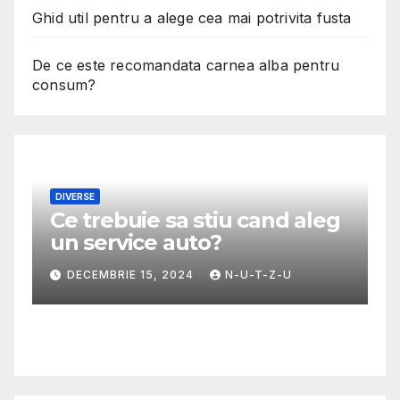
Ghid util pentru a alege cea mai potrivita fusta
De ce este recomandata carnea alba pentru
consum?
DIVERSE
Ce trebuie sa stiu cand aleg
M
un service auto?
G
m
DECEMBRIE 15, 2024
N-U-T-Z-U