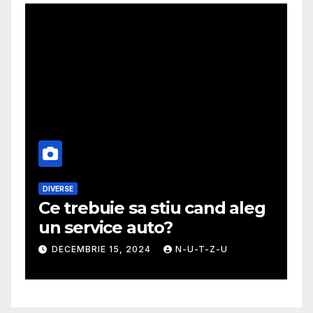
DIVERSE
M
Ce trebuie sa stiu cand aleg
G
un service auto?
m
DECEMBRIE 15, 2024
N-U-T-Z-U