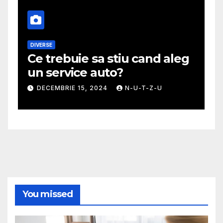
DIVERSE
M
Ce trebuie sa stiu cand aleg
G
un service auto?
m
DECEMBRIE 15, 2024
N-U-T-Z-U
You missed