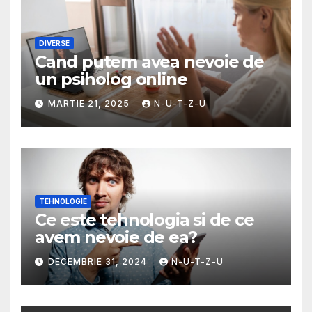
DIVERSE
Cand putem avea nevoie de
un psiholog online
MARTIE 21, 2025
N-U-T-Z-U
TEHNOLOGIE
Ce este tehnologia si de ce
avem nevoie de ea?
DECEMBRIE 31, 2024
N-U-T-Z-U