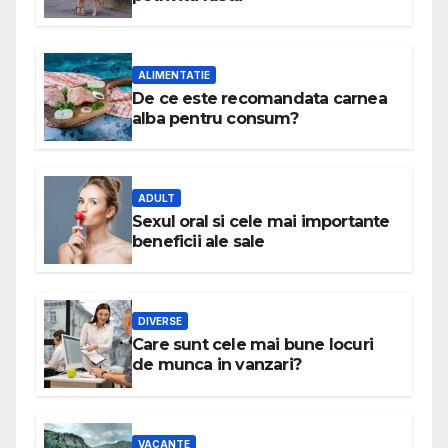
ALIMENTATIE
De ce este recomandata carnea
alba pentru consum?
ADULT
Sexul oral si cele mai importante
beneficii ale sale
DIVERSE
Care sunt cele mai bune locuri
de munca in vanzari?
VACANTE