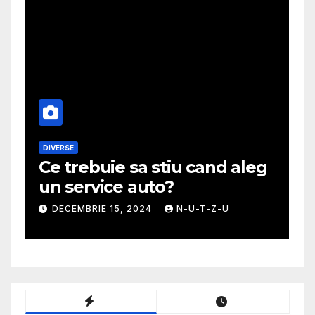
DIVERSE
M
Ce trebuie sa stiu cand aleg
G
un service auto?
m
DECEMBRIE 15, 2024
N-U-T-Z-U