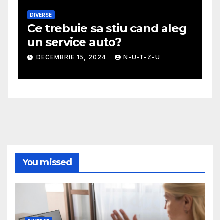
DIVERSE
M
Ce trebuie sa stiu cand aleg
G
un service auto?
m
DECEMBRIE 15, 2024
N-U-T-Z-U
You missed