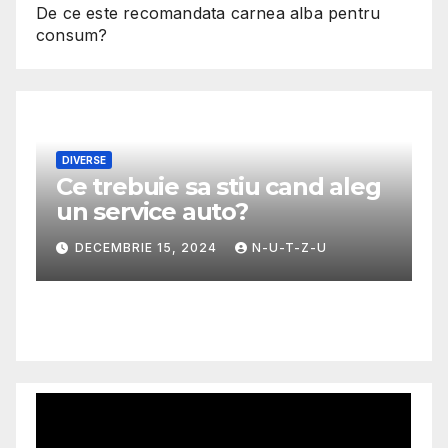
De ce este recomandata carnea alba pentru
consum?
DIVERSE
Ce trebuie sa stiu cand aleg
M
un service auto?
G
m
DECEMBRIE 15, 2024
N-U-T-Z-U