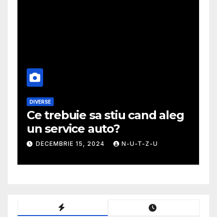
DIVERSE
M
Ce trebuie sa stiu cand aleg
G
un service auto?
m
DECEMBRIE 15, 2024
N-U-T-Z-U