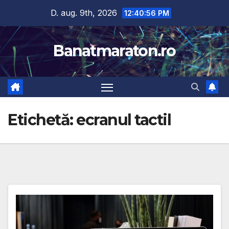
Skip
D. aug. 9th, 2026
12:40:57 PM
to
content
Banatmaraton.ro
Etichetă:
ecranul tactil