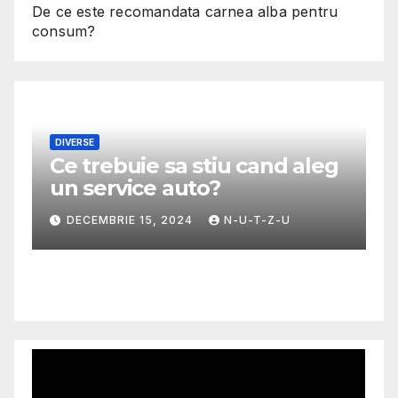
De ce este recomandata carnea alba pentru
consum?
DIVERSE
Ce trebuie sa stiu cand aleg
M
un service auto?
G
m
DECEMBRIE 15, 2024
N-U-T-Z-U