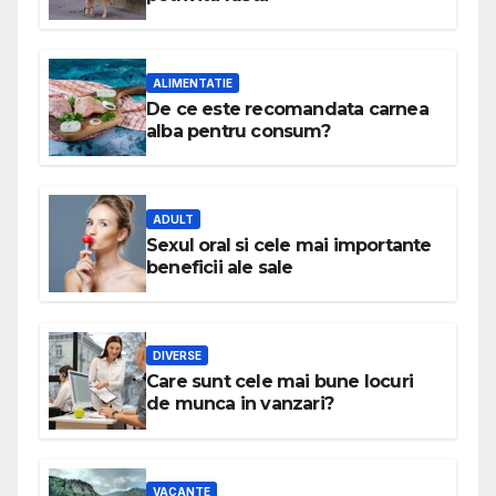
ALIMENTATIE
De ce este recomandata carnea
alba pentru consum?
ADULT
Sexul oral si cele mai importante
beneficii ale sale
DIVERSE
Care sunt cele mai bune locuri
de munca in vanzari?
VACANTE