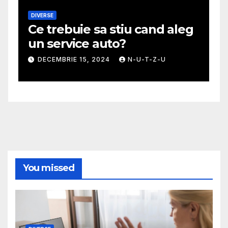
DIVERSE
M
Ce trebuie sa stiu cand aleg
G
un service auto?
m
DECEMBRIE 15, 2024
N-U-T-Z-U
You missed