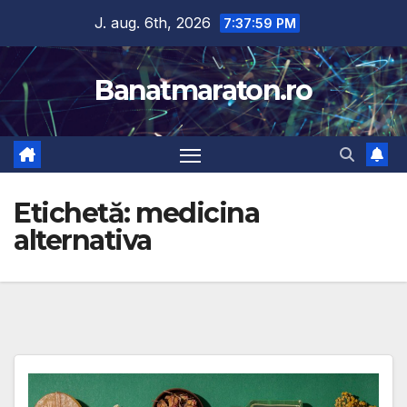
Skip
J. aug. 6th, 2026
7:38:00 PM
to
content
Banatmaraton.ro
Etichetă:
medicina
alternativa