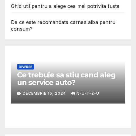
Ghid util pentru a alege cea mai potrivita fusta
De ce este recomandata carnea alba pentru
consum?
DIVERSE
Ce trebuie sa stiu cand aleg
M
un service auto?
G
m
DECEMBRIE 15, 2024
N-U-T-Z-U