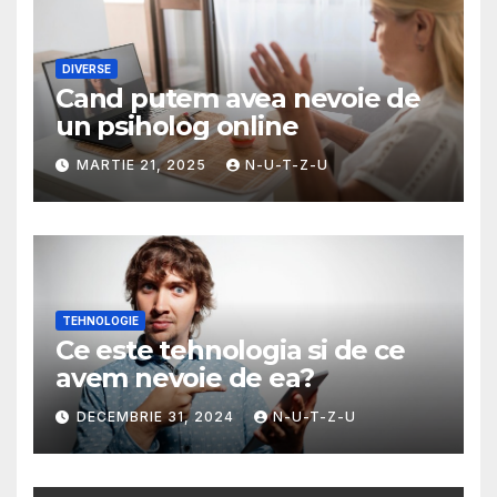
DIVERSE
Cand putem avea nevoie de
un psiholog online
MARTIE 21, 2025
N-U-T-Z-U
TEHNOLOGIE
Ce este tehnologia si de ce
avem nevoie de ea?
DECEMBRIE 31, 2024
N-U-T-Z-U