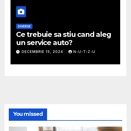
DIVERSE
M
Ce trebuie sa stiu cand aleg
G
un service auto?
m
DECEMBRIE 15, 2024
N-U-T-Z-U
You missed