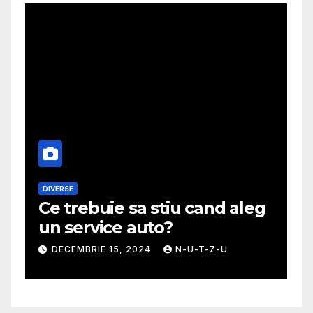
DIVERSE
M
Ce trebuie sa stiu cand aleg
G
un service auto?
m
DECEMBRIE 15, 2024
N-U-T-Z-U