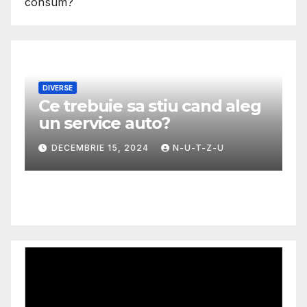
consum?
DIVERSE
Ce trebuie sa stiu cand aleg
M
un service auto?
G
m
DECEMBRIE 15, 2024
N-U-T-Z-U