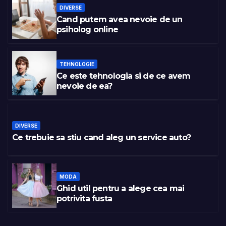
DIVERSE
Cand putem avea nevoie de un
psiholog online
TEHNOLOGIE
Ce este tehnologia si de ce avem
nevoie de ea?
DIVERSE
Ce trebuie sa stiu cand aleg un service auto?
MODA
Ghid util pentru a alege cea mai
potrivita fusta