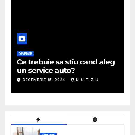
DIVERSE
M
Ce trebuie sa stiu cand aleg
G
un service auto?
m
DECEMBRIE 15, 2024
N-U-T-Z-U