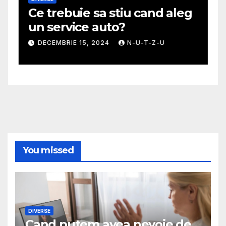
Ce trebuie sa stiu cand aleg
G
un service auto?
m
DECEMBRIE 15, 2024
N-U-T-Z-U
You missed
DIVERSE
Cand putem avea nevoie de