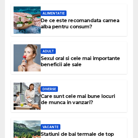
ALIMENTATIE
De ce este recomandata carnea
alba pentru consum?
ADULT
Sexul oral si cele mai importante
beneficii ale sale
DIVERSE
Care sunt cele mai bune locuri
de munca in vanzari?
VACANTE
Statiuni de bai termale de top