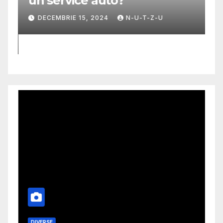
un service auto?
G
m
DECEMBRIE 15, 2024
N-U-T-Z-U
DIVERSE
M