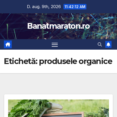
Skip
D. aug. 9th, 2026
11:42:13 AM
to
content
Banatmaraton.ro
Etichetă:
produsele organice