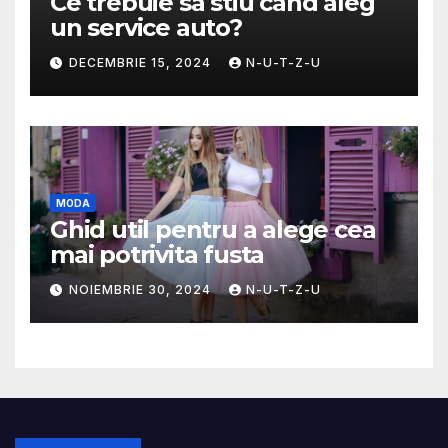
Ce trebuie sa stiu cand aleg
un service auto?
DECEMBRIE 15, 2024
N-U-T-Z-U
MODA
Ghid util pentru a alege cea
mai potrivita fusta
NOIEMBRIE 30, 2024
N-U-T-Z-U