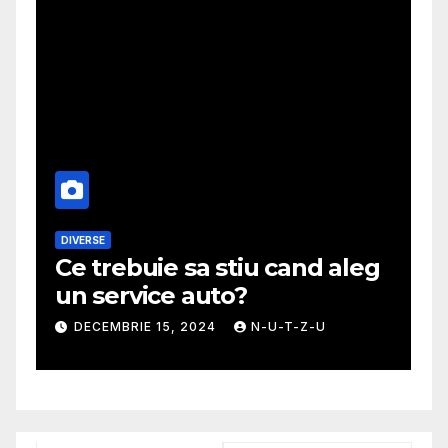
DIVERSE
M
Ce trebuie sa stiu cand aleg
G
un service auto?
m
DECEMBRIE 15, 2024
N-U-T-Z-U