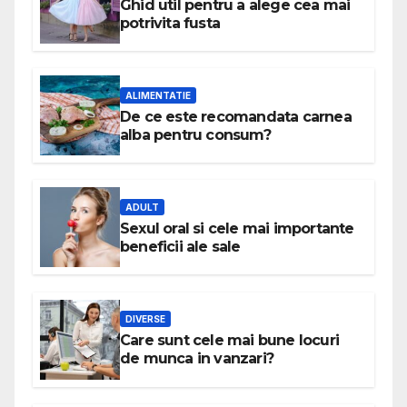
Ghid util pentru a alege cea mai
potrivita fusta
ALIMENTATIE
De ce este recomandata carnea
alba pentru consum?
ADULT
Sexul oral si cele mai importante
beneficii ale sale
DIVERSE
Care sunt cele mai bune locuri
de munca in vanzari?