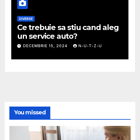
DIVERSE
M
Ce trebuie sa stiu cand aleg
G
un service auto?
m
DECEMBRIE 15, 2024
N-U-T-Z-U
You missed