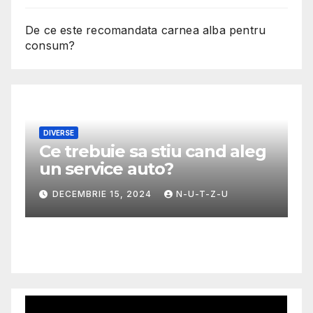
De ce este recomandata carnea alba pentru
consum?
DIVERSE
Ce trebuie sa stiu cand aleg
M
un service auto?
G
m
DECEMBRIE 15, 2024
N-U-T-Z-U