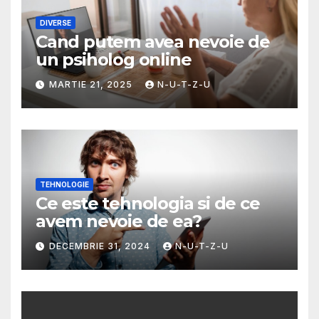
DIVERSE
Cand putem avea nevoie de
un psiholog online
MARTIE 21, 2025
N-U-T-Z-U
TEHNOLOGIE
Ce este tehnologia si de ce
avem nevoie de ea?
DECEMBRIE 31, 2024
N-U-T-Z-U