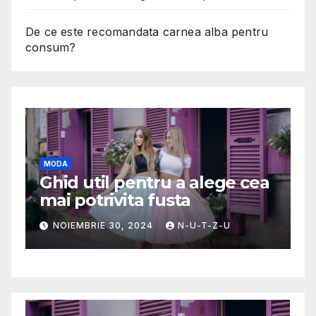
De ce este recomandata carnea alba pentru
consum?
g
MODA
A
Ghid util pentru a alege cea
D
mai potrivita fusta
c
c
NOIEMBRIE 30, 2024
N-U-T-Z-U