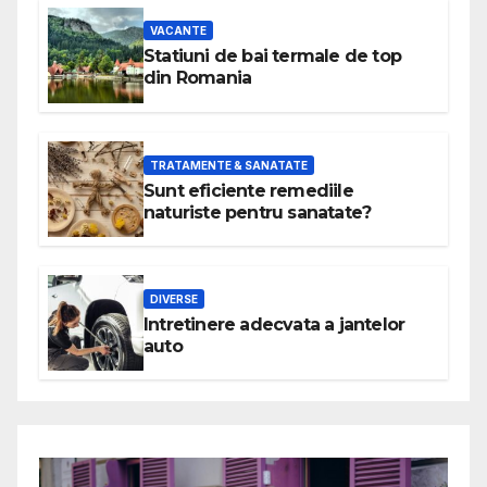
VACANTE
Statiuni de bai termale de top
din Romania
TRATAMENTE & SANATATE
Sunt eficiente remediile
naturiste pentru sanatate?
DIVERSE
Intretinere adecvata a jantelor
auto