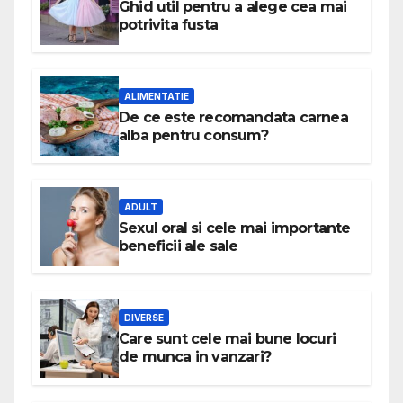
Ghid util pentru a alege cea mai
potrivita fusta
ALIMENTATIE
De ce este recomandata carnea
alba pentru consum?
ADULT
Sexul oral si cele mai importante
beneficii ale sale
DIVERSE
Care sunt cele mai bune locuri
de munca in vanzari?