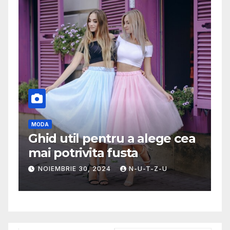
MODA
A
g
Ghid util pentru a alege cea
D
mai potrivita fusta
c
NOIEMBRIE 30, 2024
N-U-T-Z-U