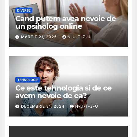
DIVERSE
Cand putem avea nevoie de
un psiholog online
MARTIE 21, 2025
N-U-T-Z-U
TEHNOLOGIE
Ce este tehnologia si de ce
avem nevoie de ea?
DECEMBRIE 31, 2024
N-U-T-Z-U