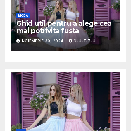
g
MODA
A
Ghid util pentru a alege cea
D
mai potrivita fusta
c
c
NOIEMBRIE 30, 2024
N-U-T-Z-U