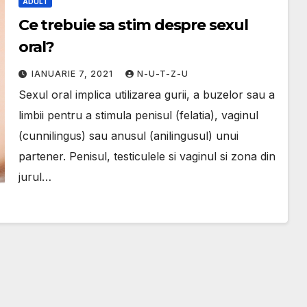
ADULT
Ce trebuie sa stim despre sexul
oral?
IANUARIE 7, 2021
N-U-T-Z-U
Sexul oral implica utilizarea gurii, a buzelor sau a
limbii pentru a stimula penisul (felatia), vaginul
(cunnilingus) sau anusul (anilingusul) unui
partener. Penisul, testiculele si vaginul si zona din
jurul…
TEHNOLOGI
Ce
DIVERSE
este
Cand
tehno
pute
ogia si
m