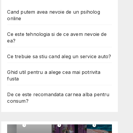
Cand putem avea nevoie de un psiholog
online
Ce este tehnologia si de ce avem nevoie de
ea?
Ce trebuie sa stiu cand aleg un service auto?
Ghid util pentru a alege cea mai potrivita
fusta
De ce este recomandata carnea alba pentru
E
DIVERSE
MODA
ALIMENTATIE
consum?
Ce
Ghid
De ce
trebui
util
este
l
e sa
pentr
recom
stiu
u a
andat