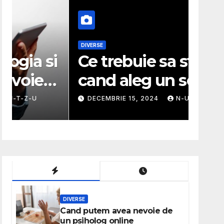
DIVERSE
MODA
i
Ce trebuie sa stiu
Ghi
cand aleg un service
ale
auto?
pot
DECEMBRIE 15, 2024
N-U-T-Z-U
NOIE
DIVERSE
Cand putem avea nevoie de
un psiholog online