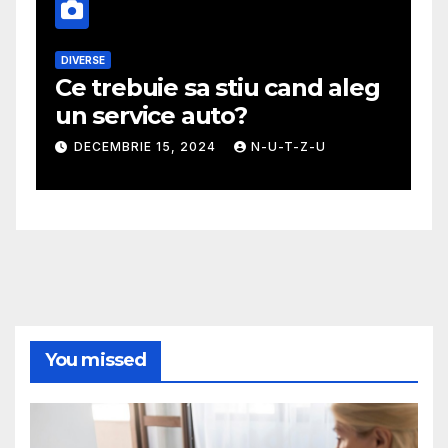
DIVERSE
M
Ce trebuie sa stiu cand aleg
G
un service auto?
m
DECEMBRIE 15, 2024
N-U-T-Z-U
You missed