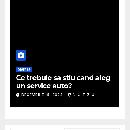
DIVERSE
M
Ce trebuie sa stiu cand aleg
G
un service auto?
m
DECEMBRIE 15, 2024
N-U-T-Z-U