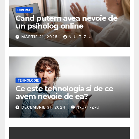
DIVERSE
Cand putem avea nevoie de
un psiholog online
MARTIE 21, 2025
N-U-T-Z-U
TEHNOLOGIE
Ce este tehnologia si de ce
avem nevoie de ea?
DECEMBRIE 31, 2024
N-U-T-Z-U