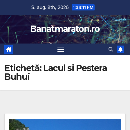
Skip
S. aug. 8th, 2026
1:34:12 PM
to
content
Banatmaraton.ro
Etichetă:
Lacul si Pestera
Buhui