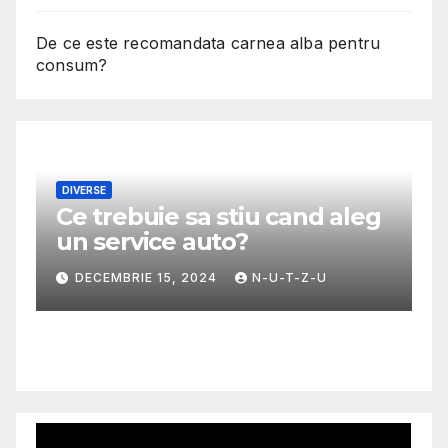
De ce este recomandata carnea alba pentru
consum?
DIVERSE
Ce trebuie sa stiu cand aleg
M
un service auto?
G
m
DECEMBRIE 15, 2024
N-U-T-Z-U