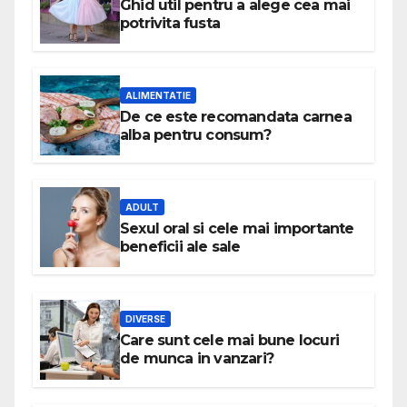
Ghid util pentru a alege cea mai
potrivita fusta
ALIMENTATIE
De ce este recomandata carnea
alba pentru consum?
ADULT
Sexul oral si cele mai importante
beneficii ale sale
DIVERSE
Care sunt cele mai bune locuri
de munca in vanzari?