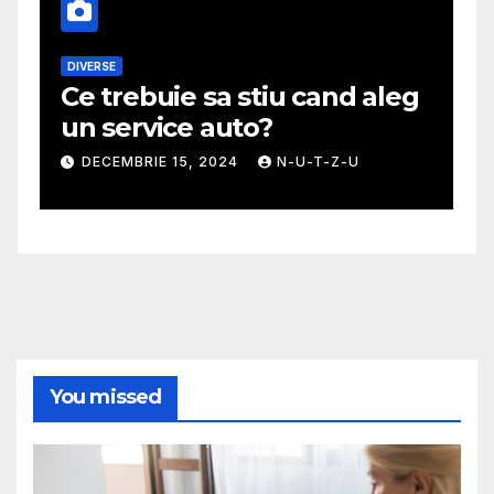
DIVERSE
M
Ce trebuie sa stiu cand aleg
G
un service auto?
m
DECEMBRIE 15, 2024
N-U-T-Z-U
You missed