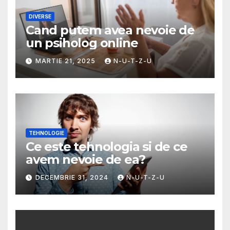
DIVERSE
Cand putem avea nevoie de
un psiholog online
MARTIE 21, 2025
N-U-T-Z-U
TEHNOLOGIE
Ce este tehnologia si de ce
avem nevoie de ea?
DECEMBRIE 31, 2024
N-U-T-Z-U