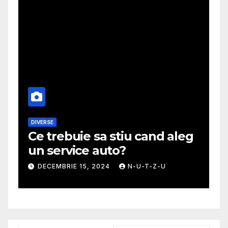
DIVERSE
M
Ce trebuie sa stiu cand aleg
G
un service auto?
m
DECEMBRIE 15, 2024
N-U-T-Z-U