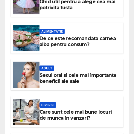
Ghid util pentru a alege cea mai
potrivita fusta
ALIMENTATIE
De ce este recomandata carnea
alba pentru consum?
ADULT
Sexul oral si cele mai importante
beneficii ale sale
DIVERSE
Care sunt cele mai bune locuri
de munca in vanzari?