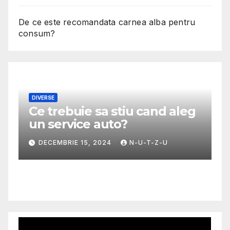
De ce este recomandata carnea alba pentru
consum?
DIVERSE
Ce trebuie sa stiu cand aleg
M
un service auto?
G
m
DECEMBRIE 15, 2024
N-U-T-Z-U