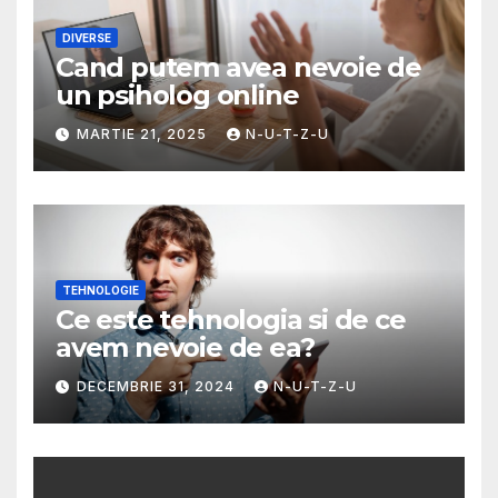
DIVERSE
Cand putem avea nevoie de
un psiholog online
MARTIE 21, 2025
N-U-T-Z-U
TEHNOLOGIE
Ce este tehnologia si de ce
avem nevoie de ea?
DECEMBRIE 31, 2024
N-U-T-Z-U