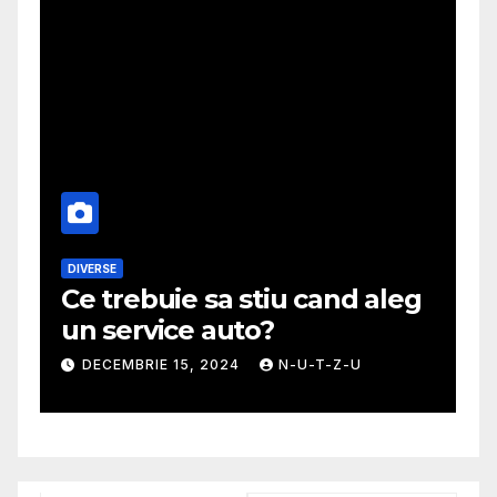
DIVERSE
M
Ce trebuie sa stiu cand aleg
G
un service auto?
m
DECEMBRIE 15, 2024
N-U-T-Z-U