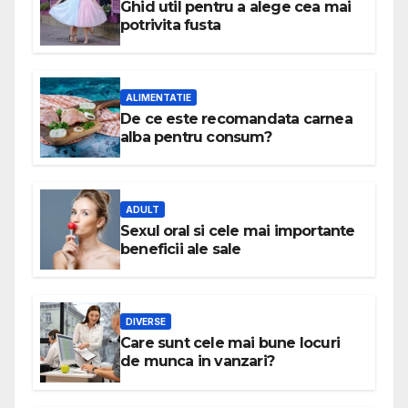
Ghid util pentru a alege cea mai
potrivita fusta
ALIMENTATIE
De ce este recomandata carnea
alba pentru consum?
ADULT
Sexul oral si cele mai importante
beneficii ale sale
DIVERSE
Care sunt cele mai bune locuri
de munca in vanzari?