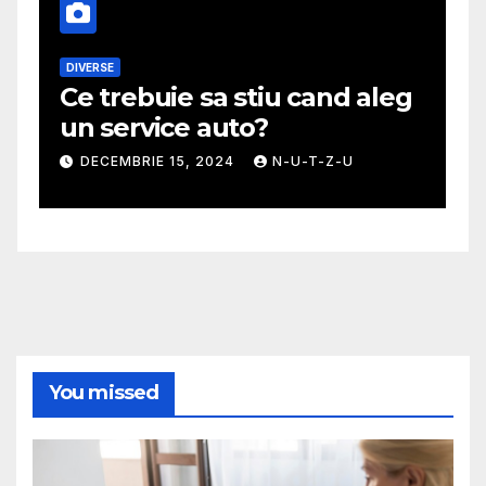
DIVERSE
M
Ce trebuie sa stiu cand aleg
G
un service auto?
m
DECEMBRIE 15, 2024
N-U-T-Z-U
You missed