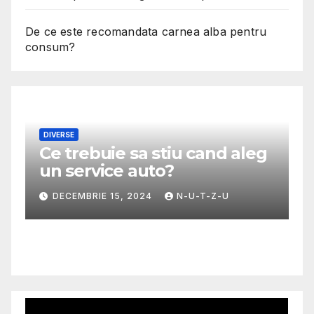
De ce este recomandata carnea alba pentru
consum?
DIVERSE
Ce trebuie sa stiu cand aleg
M
un service auto?
G
m
DECEMBRIE 15, 2024
N-U-T-Z-U