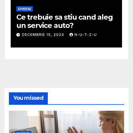
DIVERSE
M
Ce trebuie sa stiu cand aleg
G
un service auto?
m
DECEMBRIE 15, 2024
N-U-T-Z-U
You missed