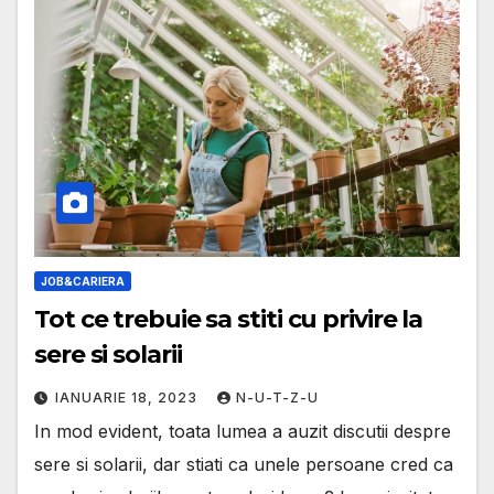
JOB&CARIERA
Tot ce trebuie sa stiti cu privire la
sere si solarii
IANUARIE 18, 2023
N-U-T-Z-U
In mod evident, toata lumea a auzit discutii despre
sere si solarii, dar stiati ca unele persoane cred ca