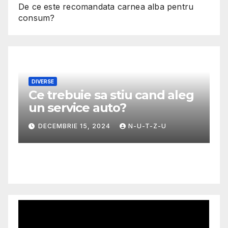
De ce este recomandata carnea alba pentru
consum?
DIVERSE
Ce trebuie sa stiu cand aleg
M
un service auto?
G
m
DECEMBRIE 15, 2024
N-U-T-Z-U