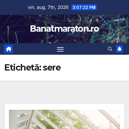
Skip
vin. aug. 7th, 2026
3:07:23 PM
to
content
Banatmaraton.ro
Etichetă:
sere