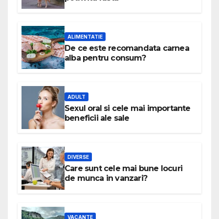
ALIMENTATIE
De ce este recomandata carnea
alba pentru consum?
ADULT
Sexul oral si cele mai importante
beneficii ale sale
DIVERSE
Care sunt cele mai bune locuri
de munca in vanzari?
VACANTE