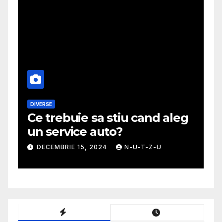
DIVERSE
M
Ce trebuie sa stiu cand aleg
G
un service auto?
m
DECEMBRIE 15, 2024
N-U-T-Z-U