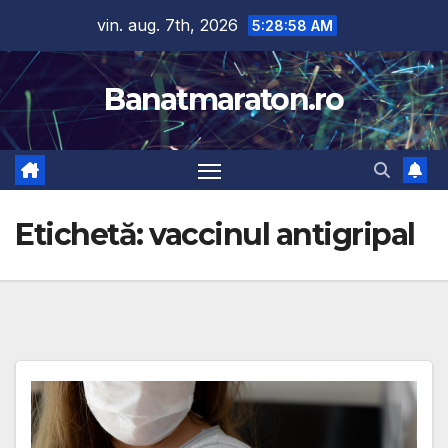
Skip
vin. aug. 7th, 2026
5:28:58 AM
to
content
Banatmaraton.ro
Etichetă:
vaccinul antigripal