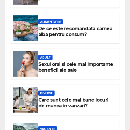
ALIMENTATIE
De ce este recomandata carnea
alba pentru consum?
ADULT
Sexul oral si cele mai importante
beneficii ale sale
DIVERSE
Care sunt cele mai bune locuri
de munca in vanzari?
VACANTE