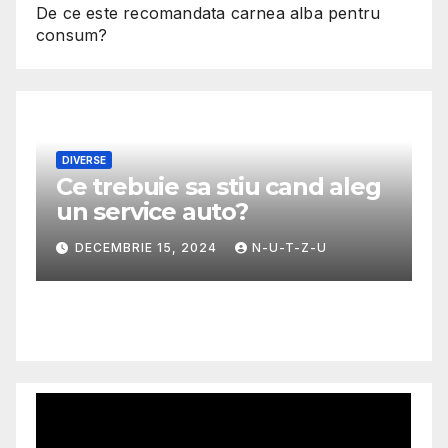
De ce este recomandata carnea alba pentru
consum?
DIVERSE
Ce trebuie sa stiu cand aleg
M
un service auto?
G
m
DECEMBRIE 15, 2024
N-U-T-Z-U