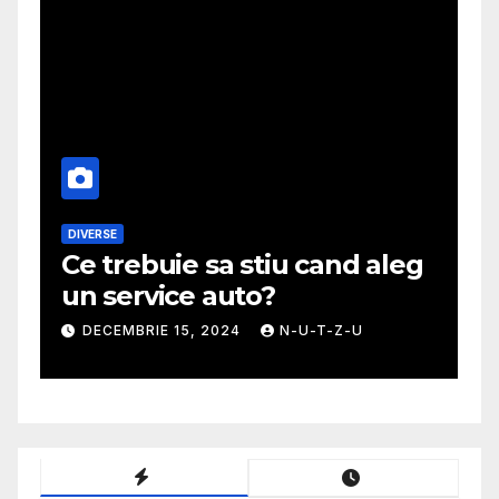
DIVERSE
M
Ce trebuie sa stiu cand aleg
G
un service auto?
m
DECEMBRIE 15, 2024
N-U-T-Z-U