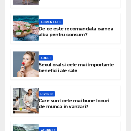
ALIMENTATIE
De ce este recomandata carnea
alba pentru consum?
ADULT
Sexul oral si cele mai importante
beneficii ale sale
DIVERSE
Care sunt cele mai bune locuri
de munca in vanzari?
VACANTE