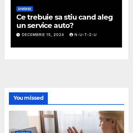
DIVERSE
M
Ce trebuie sa stiu cand aleg
G
un service auto?
m
DECEMBRIE 15, 2024
N-U-T-Z-U
You missed