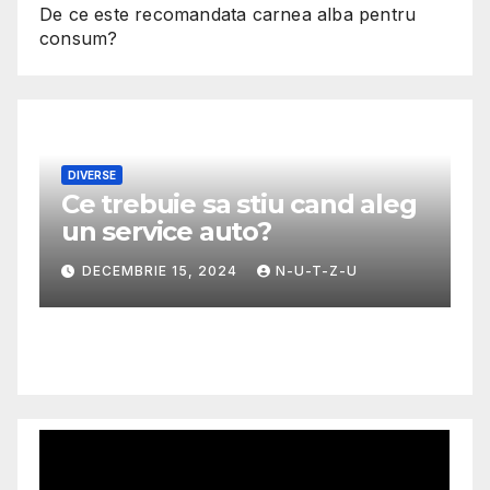
De ce este recomandata carnea alba pentru
consum?
DIVERSE
Ce trebuie sa stiu cand aleg
M
un service auto?
G
m
DECEMBRIE 15, 2024
N-U-T-Z-U