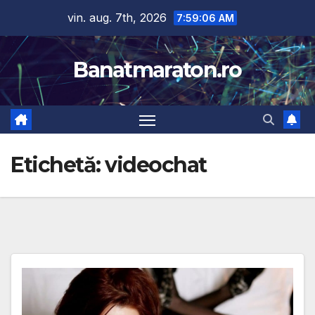
Skip
vin. aug. 7th, 2026
7:59:07 AM
to
content
Banatmaraton.ro
Etichetă:
videochat