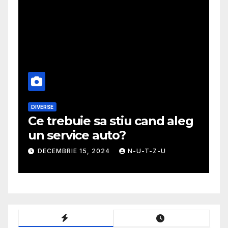
DIVERSE
M
Ce trebuie sa stiu cand aleg
G
un service auto?
m
DECEMBRIE 15, 2024
N-U-T-Z-U